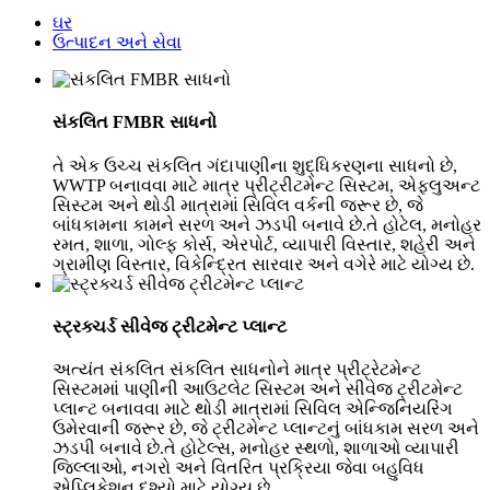
ઘર
ઉત્પાદન અને સેવા
સંકલિત FMBR સાધનો
તે એક ઉચ્ચ સંકલિત ગંદાપાણીના શુદ્ધિકરણના સાધનો છે,
WWTP બનાવવા માટે માત્ર પ્રીટ્રીટમેન્ટ સિસ્ટમ, એફ્લુઅન્ટ
સિસ્ટમ અને થોડી માત્રામાં સિવિલ વર્કની જરૂર છે, જે
બાંધકામના કામને સરળ અને ઝડપી બનાવે છે.તે હોટેલ, મનોહર
રમત, શાળા, ગોલ્ફ કોર્સ, એરપોર્ટ, વ્યાપારી વિસ્તાર, શહેરી અને
ગ્રામીણ વિસ્તાર, વિકેન્દ્રિત સારવાર અને વગેરે માટે યોગ્ય છે.
સ્ટ્રક્ચર્ડ સીવેજ ટ્રીટમેન્ટ પ્લાન્ટ
અત્યંત સંકલિત સંકલિત સાધનોને માત્ર પ્રીટ્રેટમેન્ટ
સિસ્ટમમાં પાણીની આઉટલેટ સિસ્ટમ અને સીવેજ ટ્રીટમેન્ટ
પ્લાન્ટ બનાવવા માટે થોડી માત્રામાં સિવિલ એન્જિનિયરિંગ
ઉમેરવાની જરૂર છે, જે ટ્રીટમેન્ટ પ્લાન્ટનું બાંધકામ સરળ અને
ઝડપી બનાવે છે.તે હોટેલ્સ, મનોહર સ્થળો, શાળાઓ વ્યાપારી
જિલ્લાઓ, નગરો અને વિતરિત પ્રક્રિયા જેવા બહુવિધ
એપ્લિકેશન દૃશ્યો માટે યોગ્ય છે.