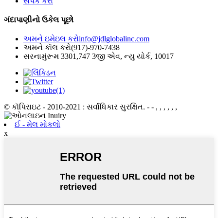
સંપર્ક કરો
ગંદાપાણીનો ઉકેલ પૂછો
અમને ઇમેઇલ કરો
info@jdlglobalinc.com
અમને કૉલ કરો
(917)-970-7438
સરનામું
રૂમ 3301,747 3જી એવ, ન્યુ યોર્ક, 10017
© કૉપિરાઇટ - 2010-2021 : સર્વાધિકાર સુરક્ષિત.
- - , , , , , ,
ઈ - મેલ મોકલો
x