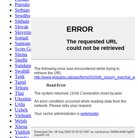
Punjabi
Serbian
Sesotho
Sinhala
Slovak
Slovenian
Somali
Samoan
Scots Gaelic
Shona
Sindhi
Sundanese
Swahili
Tajik
Tamil
Telugu
Thai
Ukrainian
Urdu
Uzbek
Vietnamese
Welsh
Xhosa
Yiddish
Yoruba