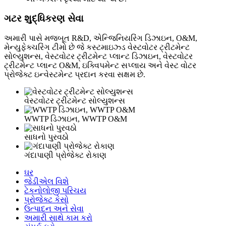
ગટર શુદ્ધિકરણ સેવા
અમારી પાસે મજબૂત R&D, એન્જિનિયરિંગ ડિઝાઇન, O&M,
મેન્યુફેક્ચરિંગ ટીમો છે જે કસ્ટમાઇઝ્ડ વેસ્ટવોટર ટ્રીટમેન્ટ
સોલ્યુશન્સ, વેસ્ટવોટર ટ્રીટમેન્ટ પ્લાન્ટ ડિઝાઇન, વેસ્ટવોટર
ટ્રીટમેન્ટ પ્લાન્ટ O&M, ઇક્વિપમેન્ટ સપ્લાય અને વેસ્ટ વોટર
પ્રોજેક્ટ ઇન્વેસ્ટમેન્ટ પ્રદાન કરવા સક્ષમ છે.
વેસ્ટવોટર ટ્રીટમેન્ટ સોલ્યુશન્સ
WWTP ડિઝાઇન, WWTP O&M
સાધનો પુરવઠો
ગંદાપાણી પ્રોજેક્ટ રોકાણ
ઘર
જેડીએલ વિશે
ટેકનોલોજી પરિચય
પ્રોજેક્ટ કેસો
ઉત્પાદન અને સેવા
અમારી સાથે કામ કરો