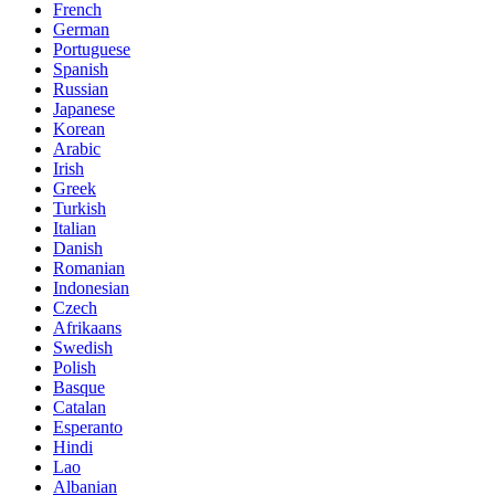
French
German
Portuguese
Spanish
Russian
Japanese
Korean
Arabic
Irish
Greek
Turkish
Italian
Danish
Romanian
Indonesian
Czech
Afrikaans
Swedish
Polish
Basque
Catalan
Esperanto
Hindi
Lao
Albanian