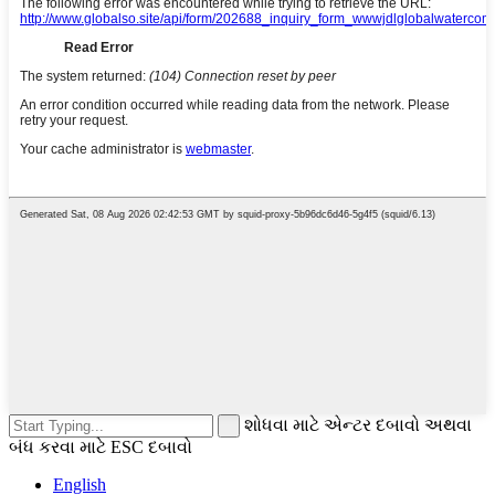
શોધવા માટે એન્ટર દબાવો અથવા
બંધ કરવા માટે ESC દબાવો
English