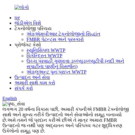
ઘર
જેડીએલ વિશે
ટેકનોલોજી પરિચય
એફએમબીઆર ટેકનોલોજીનો સિદ્ધાંત
FMBR પેટન્ટ્સ અને પુરસ્કારો
પ્રોજેક્ટ કેસો
મ્યુનિસિપલ WWTP
વિકેન્દ્રિત WWTP
ઉચ્ચ પ્રવાહી ગુણવત્તા ડબ્લ્યુડબ્લ્યુટીપી (નદી અને
સપાટીના પાણીનું વિસર્જન)
એફ્લુઅન્ટ પુનઃપ્રાપ્ત WWTP
ઉત્પાદન અને સેવા
અમારી સાથે કામ કરો
સંપર્ક કરો
English
લગભગ 20 વર્ષના વિકાસ પછી, અમારી કંપનીએ FMBR ટેક્નોલોજી
સાથે અને મુખ્ય તરીકે ઉત્પાદનો અને સેવાઓનો સમૂહ બનાવ્યો
છે.અમે તમને જે પ્રદાન કરીએ છીએ તે માત્ર અમારા FMBR
ઉત્પાદનો જ નથી પણ અદ્યતન અને પરિપક્વ ગટર શુદ્ધિકરણ
ઉકેલોનો સમૂહ પણ છે.