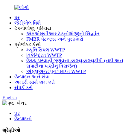
ઘર
જેડીએલ વિશે
ટેકનોલોજી પરિચય
એફએમબીઆર ટેકનોલોજીનો સિદ્ધાંત
FMBR પેટન્ટ્સ અને પુરસ્કારો
પ્રોજેક્ટ કેસો
મ્યુનિસિપલ WWTP
વિકેન્દ્રિત WWTP
ઉચ્ચ પ્રવાહી ગુણવત્તા ડબ્લ્યુડબ્લ્યુટીપી (નદી અને
સપાટીના પાણીનું વિસર્જન)
એફ્લુઅન્ટ પુનઃપ્રાપ્ત WWTP
ઉત્પાદન અને સેવા
અમારી સાથે કામ કરો
સંપર્ક કરો
English
ઘર
ઉત્પાદનો
શ્રેણીઓ