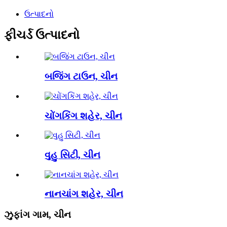
ઉત્પાદનો
ફીચર્ડ ઉત્પાદનો
બજિંગ ટાઉન, ચીન
ચોંગકિંગ શહેર, ચીન
વુહુ સિટી, ચીન
નાનચાંગ શહેર, ચીન
ઝુફાંગ ગામ, ચીન