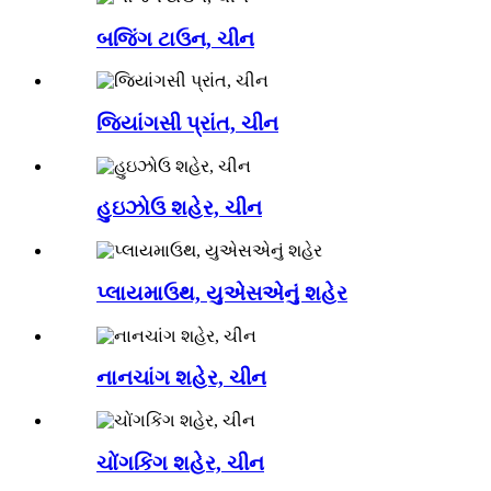
બજિંગ ટાઉન, ચીન
જિયાંગસી પ્રાંત, ચીન
હુઇઝોઉ શહેર, ચીન
પ્લાયમાઉથ, યુએસએનું શહેર
નાનચાંગ શહેર, ચીન
ચોંગકિંગ શહેર, ચીન