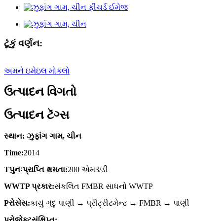
ટૂંકું વર્ણન:
અમને ઇમેઇલ મોકલો
ઉત્પાદન વિગતો
ઉત્પાદન ટૅગ્સ
સ્થાન: ઝુફાંગ ગામ, ચીન
T
ime:
2014
T
પુનઃપ્રાપ્તિ ક્ષમતા:
200 એમ3/ડી
W
WTP પ્રકાર:
સંકલિત FMBR સાધનો WWTP
P
રોસેસ:
કાચું ગંદુ પાણી → પ્રીટ્રીટમેન્ટ → FMBR → પાણી
પ્રોજેક્ટ
સંક્ષિપ્ત: