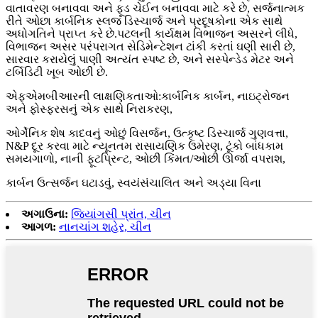
વાતાવરણ બનાવવા અને ફૂડ ચેઈન બનાવવા માટે કરે છે, સર્જનાત્મક
રીતે ઓછા કાર્બનિક સ્લજ ડિસ્ચાર્જ અને પ્રદૂષકોના એક સાથે
અધોગતિને પ્રાપ્ત કરે છે.પટલની કાર્યક્ષમ વિભાજન અસરને લીધે,
વિભાજન અસર પરંપરાગત સેડિમેન્ટેશન ટાંકી કરતાં ઘણી સારી છે,
સારવાર કરાયેલું પાણી અત્યંત સ્પષ્ટ છે, અને સસ્પેન્ડેડ મેટર અને
ટર્બિડિટી ખૂબ ઓછી છે.
એફએમબીઆરની લાક્ષણિકતાઓ
:
કાર્બનિક કાર્બન, નાઇટ્રોજન
અને ફોસ્ફરસનું એક સાથે નિરાકરણ,
ઓર્ગેનિક શેષ કાદવનું ઓછું વિસર્જન, ઉત્કૃષ્ટ ડિસ્ચાર્જ ગુણવત્તા,
N&P દૂર કરવા માટે ન્યૂનતમ રાસાયણિક ઉમેરણ, ટૂંકો બાંધકામ
સમયગાળો, નાની ફૂટપ્રિન્ટ, ઓછી કિંમત/ઓછી ઊર્જા વપરાશ,
કાર્બન ઉત્સર્જન ઘટાડવું, સ્વયંસંચાલિત અને અડ્યા વિના
અગાઉના:
જિયાંગસી પ્રાંત, ચીન
આગળ:
નાનચાંગ શહેર, ચીન