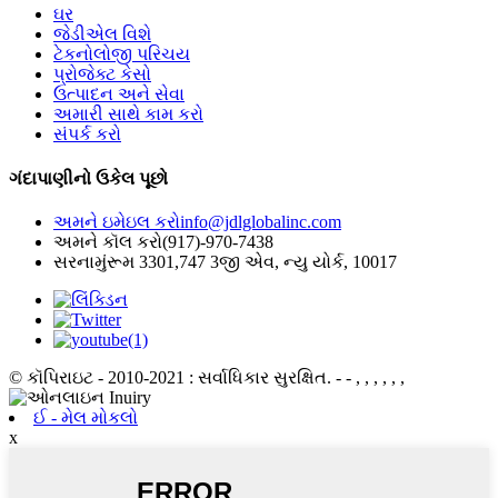
ઘર
જેડીએલ વિશે
ટેકનોલોજી પરિચય
પ્રોજેક્ટ કેસો
ઉત્પાદન અને સેવા
અમારી સાથે કામ કરો
સંપર્ક કરો
ગંદાપાણીનો ઉકેલ પૂછો
અમને ઇમેઇલ કરો
info@jdlglobalinc.com
અમને કૉલ કરો
(917)-970-7438
સરનામું
રૂમ 3301,747 3જી એવ, ન્યુ યોર્ક, 10017
© કૉપિરાઇટ - 2010-2021 : સર્વાધિકાર સુરક્ષિત.
- - , , , , , ,
ઈ - મેલ મોકલો
x