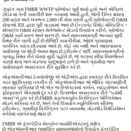
ઝુફાંગ ગામ FMBR WWTP પ્રોજેક્ટ પૂર્ણ થયો હતો અને એપ્રિલ
2014 માં તેની કામગીરી શરૂ કરવામાં આવી હતી, જેની દૈનિક ક્ષમતા
200 m3/d અને લગભગ 2,000 ની સેવા વસ્તી હતી.પ્રોજેક્ટની O&M
સેવાઓ JDL દ્વારા પૂરી પાડવામાં આવે છે.ઈન્ટરનેટ રિમોટ મોનિટરિંગ +
મોબાઈલ O&M સ્ટેશન મેનેજમેન્ટ મોડનો ઉપયોગ કરીને, પ્રોજેક્ટ
O&M કાર્ય સરળ અને સરળ છે, અને સાધનસામગ્રી અત્યાર સુધી
સ્થિર રીતે ચાલી રહી છે.રોજિંદી કામગીરીમાં, ઓછા પ્રમાણમાં
કાર્બનિક કાદવ છોડવામાં આવે છે, કોઈ ગંધ નથી અને આસપાસના
પર્યાવરણ પર થોડી અસર થાય છે.ટ્રીટમેન્ટ પછી, સાધનસામગ્રીનો
પ્રવાહ સ્થિર રીતે ધોરણ સુધી પહોંચે છે, જે ગટરના સીધા વિસર્જનને
કારણે થતા જળ મંડળના પ્રદૂષણને ટાળે છે અને ગ્રામીણ જળ
પર્યાવરણને અસરકારક રીતે સુરક્ષિત કરે છે.
એફએમબીઆર ટેક્નોલોજી એ જેડીએલ દ્વારા સ્વતંત્ર રીતે વિકસિત
ગટર શુદ્ધિકરણ તકનીક છે. એફએમબીઆર એ જૈવિક ગંદાપાણીની
સારવાર પ્રક્રિયા છે જે એક જ રિએક્ટરમાં કાર્બન, નાઇટ્રોજન અને
ફોસ્ફરસને એકસાથે દૂર કરે છે. ઉત્સર્જન અસરકારક રીતે "પડોશી
અસર"ને હલ કરે છે.FMBR સફળતાપૂર્વક વિકેન્દ્રિત એપ્લિકેશન
મોડને સક્રિય કરે છે, અને તેનો ઉપયોગ મ્યુનિસિપલ સીવેજ
ટ્રીટમેન્ટ, ગ્રામીણ વિકેન્દ્રિત ગટર વ્યવસ્થા, વોટરશેડ રિમેડિયેશન
વગેરેમાં વ્યાપકપણે થાય છે.
FMBR એ ફેકલ્ટેટિવ ​​મેમ્બ્રેન બાયોરિએક્ટરનું સંક્ષેપ
છે.એફએમબીઆર લાક્ષણિક સુક્ષ્મસજીવોનો ઉપયોગ ફેકલ્ટેટિવ ​​