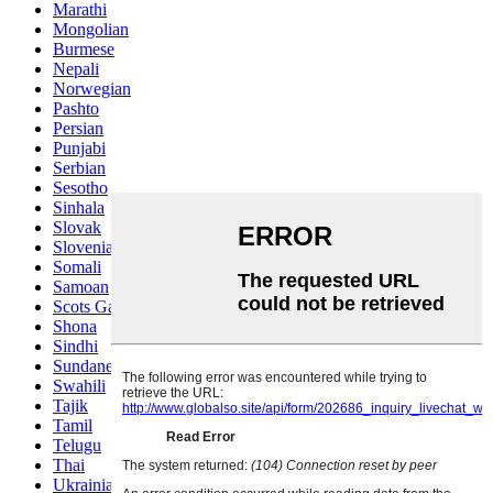
Marathi
Mongolian
Burmese
Nepali
Norwegian
Pashto
Persian
Punjabi
Serbian
Sesotho
Sinhala
Slovak
Slovenian
Somali
Samoan
Scots Gaelic
Shona
Sindhi
Sundanese
Swahili
Tajik
Tamil
Telugu
Thai
Ukrainian